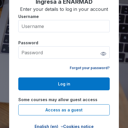
Ingresa a ENARMAD
Enter your details to log in your account
Username
Username
Password
Password
Forgot your password?
Log in
Some courses may allow guest access
Access as a guest
English ‎(en)‎
Cookies notice