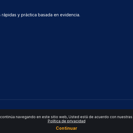
 rápidas y práctica basada en evidencia.
 continúa navegando en este sitio web, Usted está de acuerdo con nuestras p
Política de privacidad
Continuar