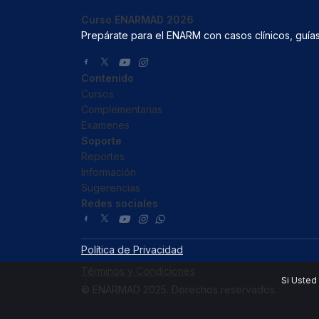
Curso ENARMAD 2026
Prepárate para el ENARM con casos clínicos, guías
Contenido
Cursos
Complementarias
Examenes
Soporte
Reportes
Información
Sugerencias
Redes sociales
Política de Privacidad
Términos y Condiciones
Si Usted
© ENARMAD 2025. Derechos reservados.